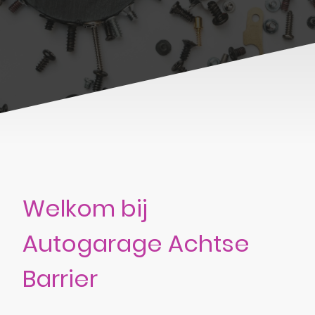
Welkom bij
Autogarage Achtse
Barrier